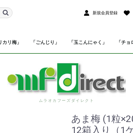
新規会員登録
リカリ梅」
「ごんじり」
「玉こんにゃく」
「チョ
ムラオカフーズダイレクト
あま梅 (1粒
12箱入り（1