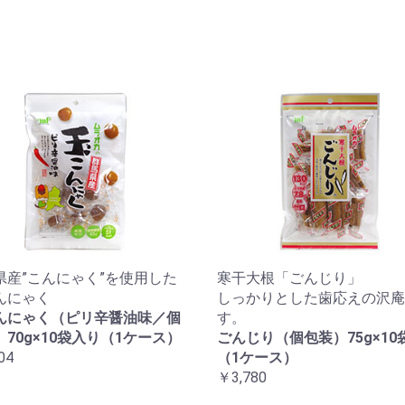
県産”こんにゃく”を使用した
寒干大根「ごんじり」
んにゃく
しっかりとした歯応えの沢庵
んにゃく（ピリ辛醤油味／個
す。
70g×10袋入り（1ケース）
ごんじり（個包装）75g×10
04
（1ケース）
￥3,780