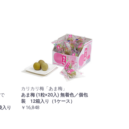
カリカリ梅「あま梅」
で
あま梅 (1粒×20入) 無着色／個包
装 12箱入り（1ケース）
袋入り
￥16,848