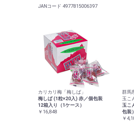
JANコード 4977815006397
カリカリ梅「梅しば」
群馬
梅しば (1粒×20入) 赤／個包装
玉こ
12箱入り（1ケース）
玉こ
￥16,848
包装）
￥4,1